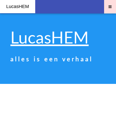
≡
LucasHEM
LucasHEM
a l l e s i s e e n v e r h a a l