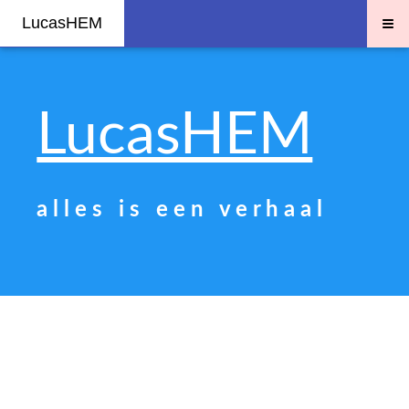
≡
LucasHEM
LucasHEM
a l l e s i s e e n v e r h a a l