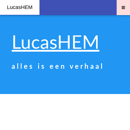
≡
LucasHEM
LucasHEM
a l l e s i s e e n v e r h a a l