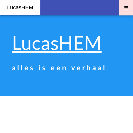
≡
LucasHEM
LucasHEM
a l l e s i s e e n v e r h a a l