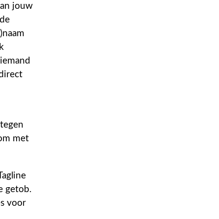
van jouw
 de
s)naam
k
 niemand
direct
n
 tegen
 om met
Tagline
e getob.
es voor