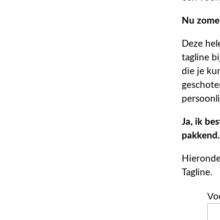
Nu zomer
Deze hel
tagline 
die je ku
geschoten
persoonli
Ja, ik be
pakkend.
Hieronder
Tagline.
Voo