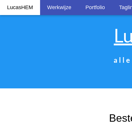
LucasHEM
Werkwijze
Portfolio
Tagli
L
a l l 
Best