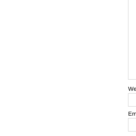
We
Em