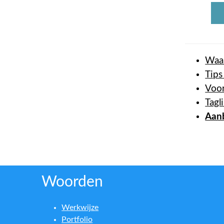
Waar
Tips
Voor
Tagl
Aanb
Woorden
Werkwijze
Portfolio