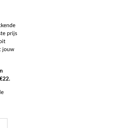
akkende
te prijs
oit
t jouw
en
 €22.
de