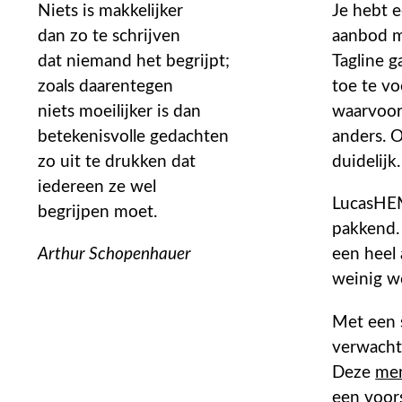
Niets is makkelijker
Je hebt e
dan zo te schrijven
aanbod m
dat niemand het begrijpt;
Tagline g
zoals daarentegen
toe te vo
niets moeilijker is dan
waarvoor 
betekenisvolle gedachten
anders. O
zo uit te drukken dat
duidelijk.
iedereen ze wel
LucasHEM 
begrijpen moet.
pakkend. 
Arthur Schopenhauer
een heel 
weinig w
Met een s
verwacht.
Deze
men
een voors