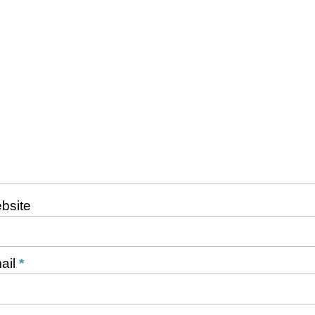
bsite
ail