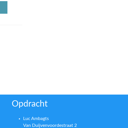
Opdracht
Luc Ambagts
Van Duijvenvoordestraat 2