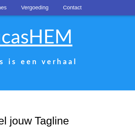
nes
Vergoeding
Contact
ucasHEM
e s i s e e n v e r h a a l
el jouw Tagline