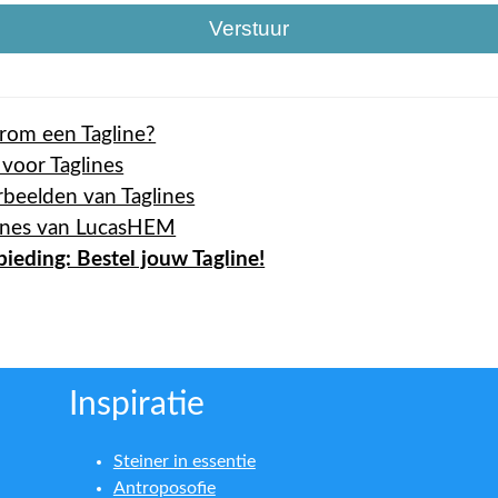
om een Tagline?
 voor Taglines
beelden van Taglines
ines van LucasHEM
ieding: Bestel jouw Tagline!
Inspiratie
Steiner in essentie
Antroposofie